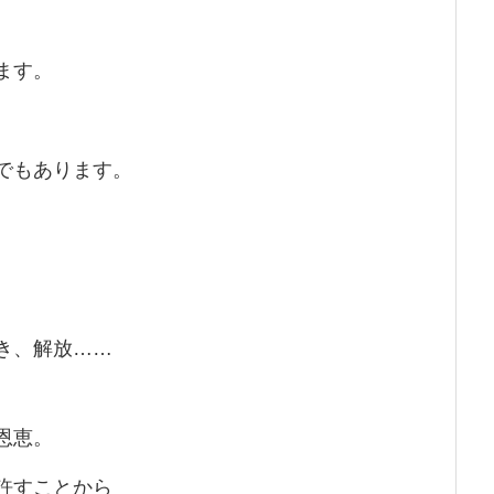
ます。
でもあります。
き、解放……
恩恵。
許すことから