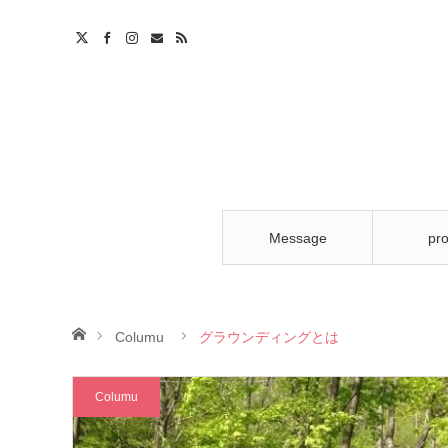
m
ct
S
Message
pro
ホーム
Columu
グラウンディングとは
Columu