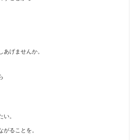
しあげませんか。
ら
たい。
ながることを。